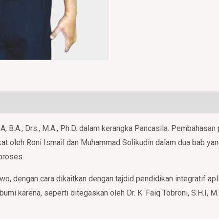
0)
.A, B.A., Drs., M.A., Ph.D. dalam kerangka Pancasila. Pembahasan
ngkat oleh Roni Ismail dan Muhammad Solikudin dalam dua bab ya
 proses.
owo, dengan cara dikaitkan dengan tajdid pendidikan integratif ap
mi karena, seperti ditegaskan oleh Dr. K. Faiq Tobroni, S.H.I, M.H