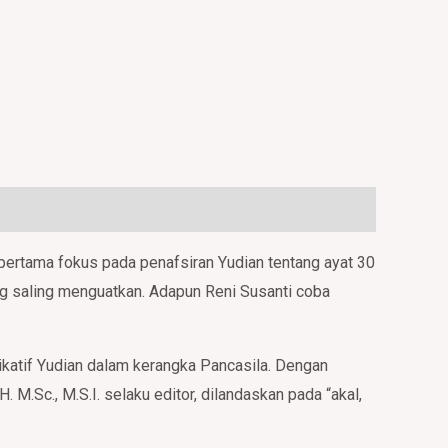
 pertama fokus pada penafsiran Yudian tentang ayat 30
ng saling menguatkan. Adapun Reni Susanti coba
likatif Yudian dalam kerangka Pancasila. Dengan
. M.Sc., M.S.I. selaku editor, dilandaskan pada “akal,