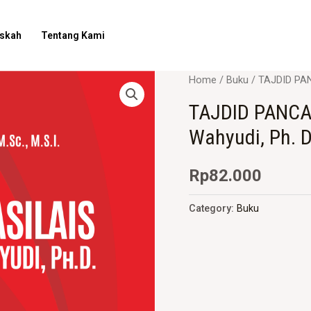
askah
Tentang Kami
Home
/
Buku
/ TAJDID PANC
TAJDID PANCAS
Wahyudi, Ph. D
Rp
82.000
Category:
Buku