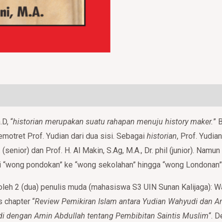
0)
.D, “
historian merupakan suatu rahapan menuju history maker.
” 
motret Prof. Yudian dari dua sisi. Sebagai
historian
, Prof. Yudia
Dr. (senior) dan Prof. H. Al Makin, S.Ag, M.A., Dr. phil (junior). N
ri “wong pondokan” ke “wong sekolahan” hingga “wong Londonan”, 
oleh 2 (dua) penulis muda (mahasiswa S3 UIN Sunan Kalijaga):
 chapter “
Review Pemikiran Islam antara Yudian Wahyudi dan A
i dengan Amin Abdullah tentang Pembibitan Saintis Muslim
“. 