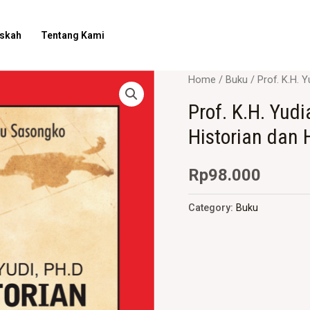
askah
Tentang Kami
Home
/
Buku
/ Prof. K.H. 
Prof. K.H. Yud
Historian dan 
Rp
98.000
Category:
Buku