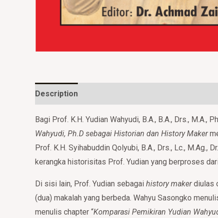
Description
Additional information
Reviews (
Bagi Prof. K.H. Yudian Wahyudi, B.A., B.A., Drs., M.A., Ph
Wahyudi, Ph.D sebagai Historian dan History Maker
me
Prof. K.H. Syihabuddin Qolyubi, B.A., Drs., Lc., M.Ag., 
kerangka historisitas Prof. Yudian yang berproses da
Di sisi lain, Prof. Yudian sebagai
history maker
diulas 
(dua) makalah yang berbeda. Wahyu Sasongko menulis
menulis chapter “
Komparasi Pemikiran Yudian Wahyud