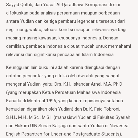
Sayyid Quthb, dan Yusuf Al-Qaradhawi. Komparasi di sini
difokuskan pada analisis persamaan maupun perbedaan
antara Yudian dan ke tiga pembaru legendaris tersebut dari
segi ruang, waktu, situasi, kondisi maupun relevansinya bagi
masing-masing kawasan, khususnya Indonesia. Dengan
demikian, pembaca Indonesia dibuat mudah untuk memahami
relevansi dan signifikansi pencapaian Islam Indonesia.
Keunggulan lain buku ini adalah karena dilengkapi dengan
catatan pengantar yang ditulis oleh dwi ahli, yang sangat
mengenal Yudian, yaitu: Drs. K.H. Iskandar Arnel, M.A, Ph.D
(yang merupakan Ketua Persatuan Mahasiswa Indonesia
Kanada di Montreal 1996, yang kepemimpinannya setahun
kemudian digantikan oleh Yudian) dan Dr. K. Faiq Tobroni,
S.H.I., M.H., M.Sc., M.S.I. (mahasiswi Yudian di Fakultas Syariah
dan Hukum UIN Sunan Kalijaga dan santri Yudian di Nawesea
English Pesantren for Under-and Postgraduate Students).