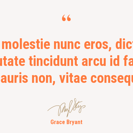
“
 molestie nunc eros, di
tate tincidunt arcu id f
auris non, vitae consequ
Grace Bryant