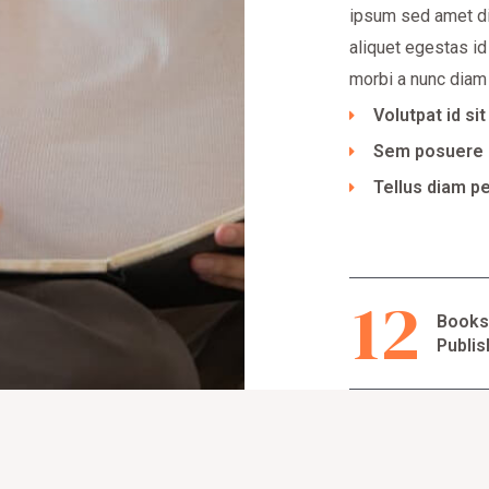
ipsum sed amet di
aliquet egestas id
morbi a nunc diam 
Volutpat id si
Sem posuere 
Tellus diam pe
12
Book
Publi