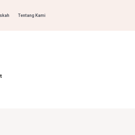
askah
Tentang Kami
t