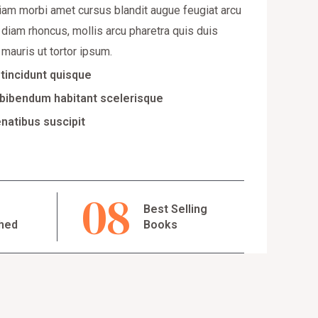
am morbi amet cursus blandit augue feugiat arcu
 diam rhoncus, mollis arcu pharetra quis duis
mauris ut tortor ipsum.
t tincidunt quisque
bibendum habitant scelerisque
natibus suscipit
0
8
s
Best Selling
shed
Books