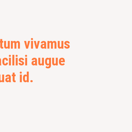
ctum vivamus
acilisi augue
at id.